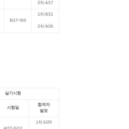
2차:4/17
1차:9/11
8/17~9/3
2차:9/25
실기시험
합격자
시험일
발표
1차:5/29
4/27~5/12