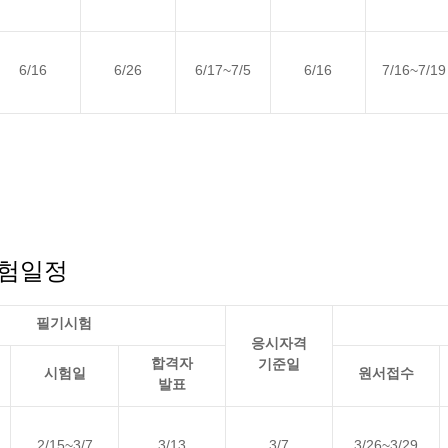
6/16
6/26
6/17~7/5
6/16
7/16~7/19
시험일정
필기시험
응시자격
합격자
기준일
시험일
원서접수
발표
2/15~3/7
3/13
3/7
3/26~3/29