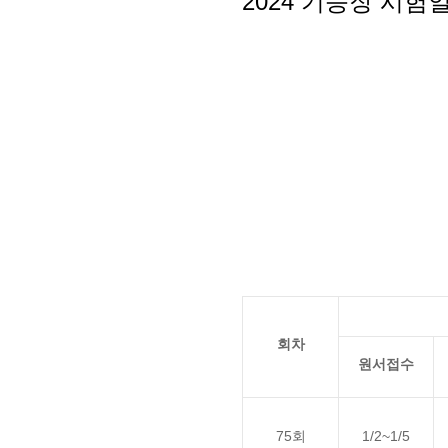
2024 기능장 시험
회차
원서접수
75회
1/2~1/5