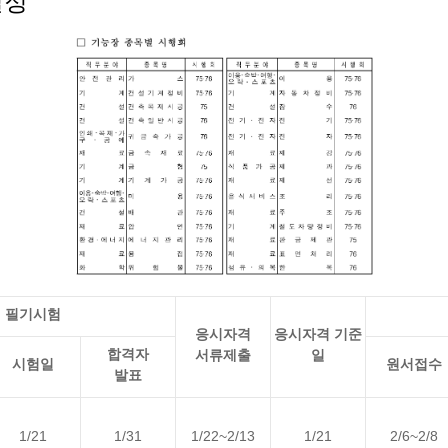
일정
필기시험
응시자격
응시자격 기준
합격자
서류제출
일
시험일
원서접수
발표
1/21
1/31
1/22~2/13
1/21
2/6~2/8