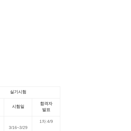
실기시험
합격자
시험일
발표
1차:4/9
3/16~3/29