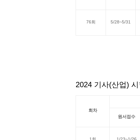
76회
5/28~5/31
2024 기사(산업) 
회차
원서접수
1회
1/23~1/26